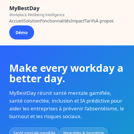
MyBestDay
Workplace Wellbeing Intelligence
Accueil
Solution
Fonctionnalités
Impact
Tarifs
À propos
Démo
Make every workday a
better day.
MyBestDay réunit santé mentale gamifiée,
santé connectée, inclusion et IA prédictive pour
aider les entreprises à prévenir l’absentéisme, le
burnout et les risques sociaux.
Santé mentale gamifiée
Wearables & biométrie