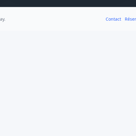
ay.
Contact
Rése